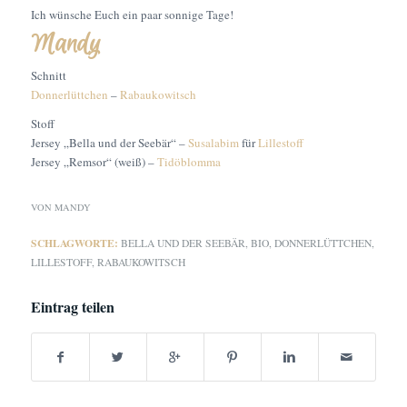
Ich wünsche Euch ein paar sonnige Tage!
Mandy
Schnitt
Donnerlüttchen
–
Rabaukowitsch
Stoff
Jersey „Bella und der Seebär“ –
Susalabim
für
Lillestoff
Jersey „Remsor“ (weiß) –
Tidöblomma
VON
MANDY
SCHLAGWORTE:
BELLA UND DER SEEBÄR
,
BIO
,
DONNERLÜTTCHEN
,
LILLESTOFF
,
RABAUKOWITSCH
Eintrag teilen