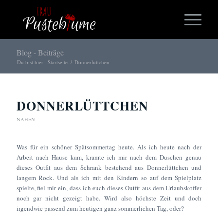
Blog - Beiträge
Du bist hier:
Startseite
/
Donnerlüttchen
DONNERLÜTTCHEN
NÄHEN
Was für ein schöner Spätsommertag heute. Als ich heute nach der
Arbeit nach Hause kam, kramte ich mir nach dem Duschen genau
dieses Outfit aus dem Schrank bestehend aus Donnerlüttchen und
langem Rock. Und als ich mit den Kindern so auf dem Spielplatz
spielte, fiel mir ein, dass ich euch dieses Outfit aus dem Urlaubskoffer
noch gar nicht gezeigt habe. Wird also höchste Zeit und doch
irgendwie passend zum heutigen ganz sommerlichen Tag, oder?