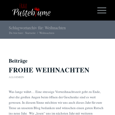
Schlagwortarchiv für: Weihnachten
Du bist hier:
Startseite
/
Weihnachten
Beiträge
FROHE WEIHNACHTEN
ALLGEMEIN
Was lange währt… Eine stressige Vorweihnachtszeit geht zu Ende,
aber die großen Augen beim öffnen der Geschenke sind es wert
gewesen. In diesem Sinne möchten wir uns auch dieses Jahr für eure
Treue an unserem Blog bedanken und wünschen einen guten Rutsch
ins neue Jahr. Wir „lesen“ uns im nächsten Jahr mit weiteren