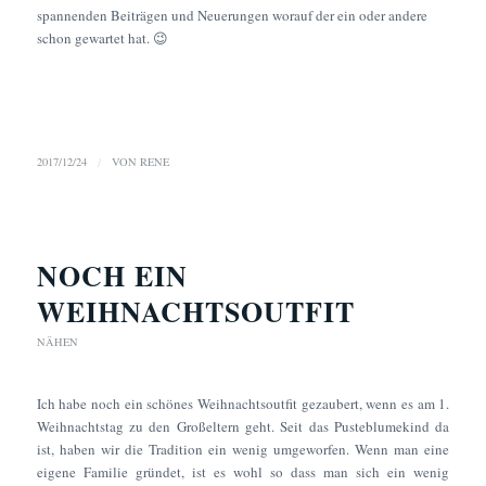
spannenden Beiträgen und Neuerungen worauf der ein oder andere
schon gewartet hat. 😉
2017/12/24
/
VON
RENE
NOCH EIN
WEIHNACHTSOUTFIT
NÄHEN
Ich habe noch ein schönes Weihnachtsoutfit gezaubert, wenn es am 1.
Weihnachtstag zu den Großeltern geht. Seit das Pusteblumekind da
ist, haben wir die Tradition ein wenig umgeworfen. Wenn man eine
eigene Familie gründet, ist es wohl so dass man sich ein wenig