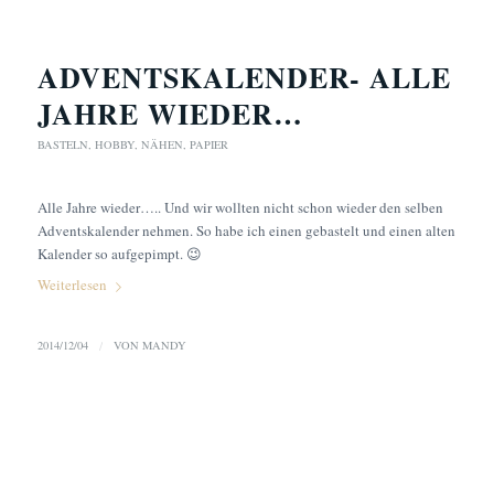
ADVENTSKALENDER- ALLE
JAHRE WIEDER…
BASTELN
,
HOBBY
,
NÄHEN
,
PAPIER
Alle Jahre wieder….. Und wir wollten nicht schon wieder den selben
Adventskalender nehmen. So habe ich einen gebastelt und einen alten
Kalender so aufgepimpt. 😉
Weiterlesen
2014/12/04
/
VON
MANDY