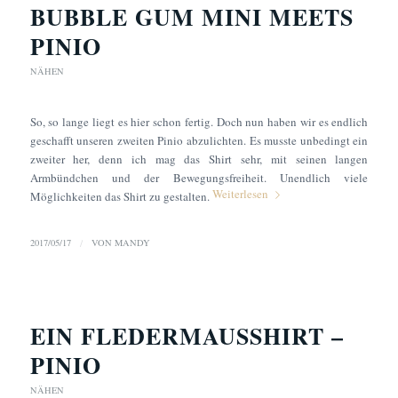
BUBBLE GUM MINI MEETS
PINIO
NÄHEN
So, so lange liegt es hier schon fertig. Doch nun haben wir es endlich
geschafft unseren zweiten Pinio abzulichten. Es musste unbedingt ein
zweiter her, denn ich mag das Shirt sehr, mit seinen langen
Armbündchen und der Bewegungsfreiheit. Unendlich viele
Weiterlesen
Möglichkeiten das Shirt zu gestalten.
2017/05/17
/
VON
MANDY
EIN FLEDERMAUSSHIRT –
PINIO
NÄHEN