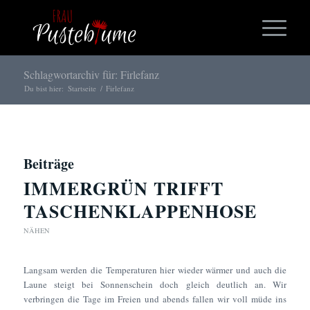
Schlagwortarchiv für: Firlefanz
Du bist hier:
Startseite
/
Firlefanz
Beiträge
IMMERGRÜN TRIFFT
TASCHENKLAPPENHOSE
NÄHEN
Langsam werden die Temperaturen hier wieder wärmer und auch die
Laune steigt bei Sonnenschein doch gleich deutlich an. Wir
verbringen die Tage im Freien und abends fallen wir voll müde ins