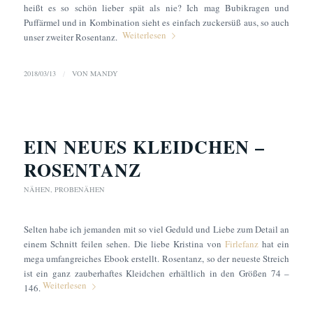
heißt es so schön lieber spät als nie? Ich mag Bubikragen und
Puffärmel und in Kombination sieht es einfach zuckersüß aus, so auch
Weiterlesen
unser zweiter Rosentanz.
2018/03/13
/
VON
MANDY
EIN NEUES KLEIDCHEN –
ROSENTANZ
NÄHEN
,
PROBENÄHEN
Selten habe ich jemanden mit so viel Geduld und Liebe zum Detail an
einem Schnitt feilen sehen. Die liebe Kristina von
Firlefanz
hat ein
mega umfangreiches Ebook erstellt. Rosentanz, so der neueste Streich
ist ein ganz zauberhaftes Kleidchen erhältlich in den Größen 74 –
Weiterlesen
146.