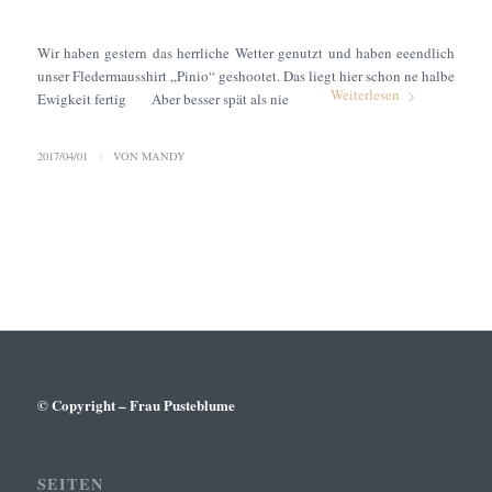
Wir haben gestern das herrliche Wetter genutzt und haben eeendlich
unser Fledermausshirt „Pinio“ geshootet. Das liegt hier schon ne halbe
Weiterlesen
Ewigkeit fertig
Aber besser spät als nie
2017/04/01
/
VON
MANDY
© Copyright – Frau Pusteblume
SEITEN