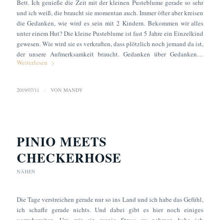
Bett. Ich genieße die Zeit mit der kleinen Pusteblume gerade so sehr
und ich weiß, die braucht sie momentan auch. Immer öfter aber kreisen
die Gedanken, wie wird es sein mit 2 Kindern. Bekommen wir alles
unter einem Hut? Die kleine Pusteblume ist fast 5 Jahre ein Einzelkind
gewesen. Wie wird sie es verkraften, dass plötzlich noch jemand da ist,
der unsere Aufmerksamkeit braucht. Gedanken über Gedanken…
Weiterlesen
2019/07/11
/
VON
MANDY
PINIO MEETS
CHECKERHOSE
NÄHEN
Die Tage verstreichen gerade nur so ins Land und ich habe das Gefühl,
ich schaffe gerade nichts. Und dabei gibt es hier noch einiges
vorzubereiten. Um mir ein wenig Stress zu nehmen habe ich