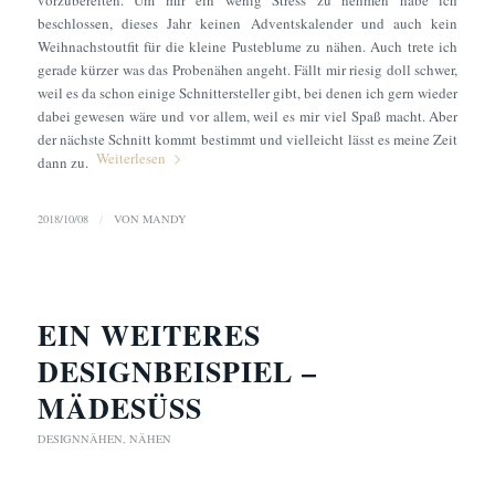
beschlossen, dieses Jahr keinen Adventskalender und auch kein
Weihnachstoutfit für die kleine Pusteblume zu nähen. Auch trete ich
gerade kürzer was das Probenähen angeht. Fällt mir riesig doll schwer,
weil es da schon einige Schnittersteller gibt, bei denen ich gern wieder
dabei gewesen wäre und vor allem, weil es mir viel Spaß macht. Aber
der nächste Schnitt kommt bestimmt und vielleicht lässt es meine Zeit
Weiterlesen
dann zu.
2018/10/08
/
VON
MANDY
EIN WEITERES
DESIGNBEISPIEL –
MÄDESÜSS
DESIGNNÄHEN
,
NÄHEN