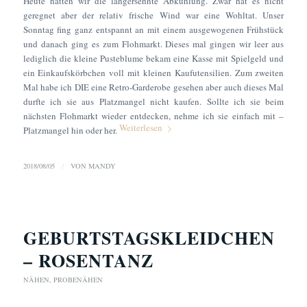
Heute hatten wir die langersehnte Abkühlung. Zwar hat es nicht
geregnet aber der relativ frische Wind war eine Wohltat. Unser
Sonntag fing ganz entspannt an mit einem ausgewogenen Frühstück
und danach ging es zum Flohmarkt. Dieses mal gingen wir leer aus
lediglich die kleine Pusteblume bekam eine Kasse mit Spielgeld und
ein Einkaufskörbchen voll mit kleinen Kaufutensilien. Zum zweiten
Mal habe ich DIE eine Retro-Garderobe gesehen aber auch dieses Mal
durfte ich sie aus Platzmangel nicht kaufen. Sollte ich sie beim
nächsten Flohmarkt wieder entdecken, nehme ich sie einfach mit –
Weiterlesen
Platzmangel hin oder her.
2018/08/05
/
VON
MANDY
GEBURTSTAGSKLEIDCHEN
– ROSENTANZ
NÄHEN
,
PROBENÄHEN