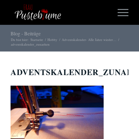
Blog - Beiträge
Du bist hier:
Startseite
/
Hobby
/
Adventskalender- Alle Jahre wieder…
/
adventskalender_zunaehen
ADVENTSKALENDER_ZUNAEH