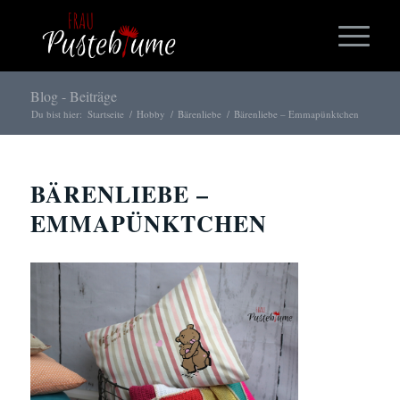
Blog - Beiträge
Du bist hier:
Startseite
/
Hobby
/
Bärenliebe
/
Bärenliebe – Emmapünktchen
BÄRENLIEBE –
EMMAPÜNKTCHEN