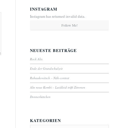
INSTAGRAM
Instagram has returned invalid data.
Follow Me!
NEUESTE BEITRÄGE
Rock Alix
Ende der Grundschulzeit
Rabaukowitsch – Näh-contest
Alte neue Kombi – Latzkleid trifft Zitronen
Donnerlüttchen
KATEGORIEN
Kategorien