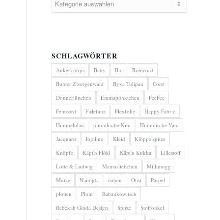
SCHLAGWÖRTER
Ankerknirps
Baby
Bio
Breitcord
Bunter Zwergenwald
Byxa Tulipan
Cord
Donnerlüttchen
Emmapünktchen
FeeFee
Feincord
Firlefanz
Flexfolie
Happy Fabric
Himmelblau
himmlische Kim
Himmlische Vani
Jacquard
Jojolino
Kleid
Klöppelspitze
Knöpfe
Käpt'n Flóki
Käpt'n Kukka
Lillestoff
Lotte & Ludwig
Mamasliebchen
Millimugg
Mütze
Namijda
nähen
Obst
Paspel
plotten
Plum
Rabaukowitsch
Rebekah Ginda Design
Spitze
Stoffonkel