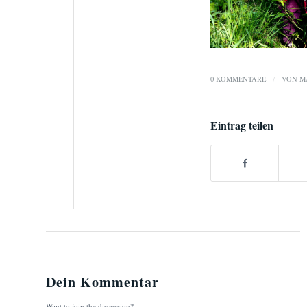
0 KOMMENTARE
/
VON
M
Eintrag teilen
Dein Kommentar
Want to join the discussion?