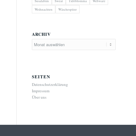
Susalabim
Sweat
Tidöblomma
Webware
Weihnachten
Wäschespitze
ARCHIV
SEITEN
Datenschutzerklärung
Impressum
Über uns