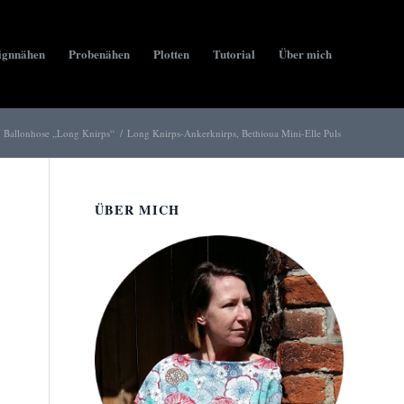
ignnähen
Probenähen
Plotten
Tutorial
Über mich
Ballonhose „Long Knirps“
/
Long Knirps-Ankerknirps, Bethioua Mini-Elle Puls
ÜBER MICH