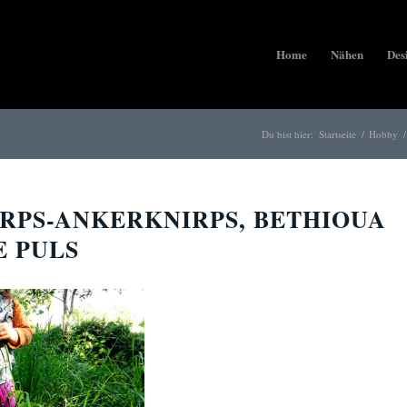
Home
Nähen
Des
Du bist hier:
Startseite
/
Hobby
/
RPS-ANKERKNIRPS, BETHIOUA
E PULS