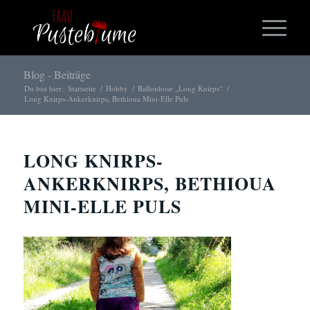
Blog - Beiträge
Du bist hier:
Startseite
/
Hobby
/
Ballonhose „Long Knirps“
/
Long Knirps-Ankerknirps, Bethioua Mini-Elle Puls
LONG KNIRPS-
ANKERKNIRPS, BETHIOUA
MINI-ELLE PULS