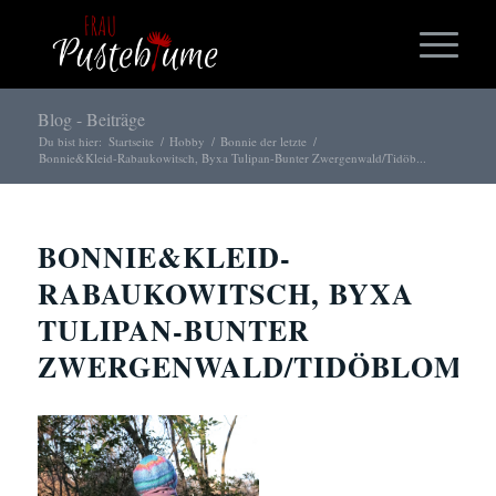
Blog - Beiträge
Du bist hier:
Startseite
/
Hobby
/
Bonnie der letzte
/
Bonnie&Kleid-Rabaukowitsch, Byxa Tulipan-Bunter Zwergenwald/Tidöb...
BONNIE&KLEID-
RABAUKOWITSCH, BYXA
TULIPAN-BUNTER
ZWERGENWALD/TIDÖBLOMM