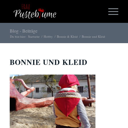
Blog - Beiträge
Du bist hier:
Startseite
/
Hobby
/
Bonnie & Kleid
/
Bonnie und Kleid
BONNIE UND KLEID