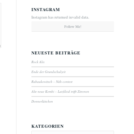
INSTAGRAM
Instagram has returned invalid data.
Follow Me!
NEUESTE BEITRÄGE
Rock Alix
Ende der Grundschulzeit
Rabaukowitsch – Näh-contest
Alte neue Kombi – Latzkleid trifft Zitronen
Donnerlüttchen
KATEGORIEN
Kategorien