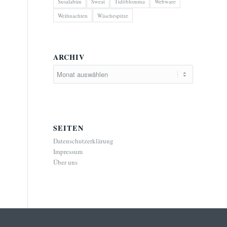
Susalabim
Sweat
Tidöblomma
Webware
Weihnachten
Wäschespitze
ARCHIV
SEITEN
Datenschutzerklärung
Impressum
Über uns