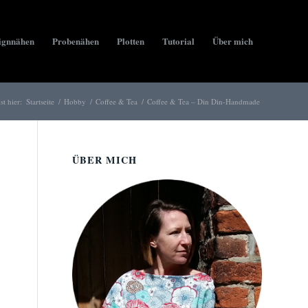
ignnähen
Probenähen
Plotten
Tutorial
Über mich
st hier:
Startseite
/
Hobby
/
Coffee & Tea
/
Coffee & Tea – Din Din-Handmade
ÜBER MICH