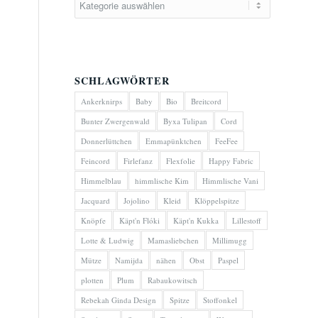
SCHLAGWÖRTER
Ankerknirps
Baby
Bio
Breitcord
Bunter Zwergenwald
Byxa Tulipan
Cord
Donnerlüttchen
Emmapünktchen
FeeFee
Feincord
Firlefanz
Flexfolie
Happy Fabric
Himmelblau
himmlische Kim
Himmlische Vani
Jacquard
Jojolino
Kleid
Klöppelspitze
Knöpfe
Käpt'n Flóki
Käpt'n Kukka
Lillestoff
Lotte & Ludwig
Mamasliebchen
Millimugg
Mütze
Namijda
nähen
Obst
Paspel
plotten
Plum
Rabaukowitsch
Rebekah Ginda Design
Spitze
Stoffonkel