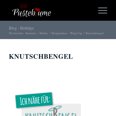
Blog - Beiträge
Du bist hier:
Startseite
/
Hobby
/
Designnähen – Wrap Cap
/
Knutschbengel
KNUTSCHBENGEL