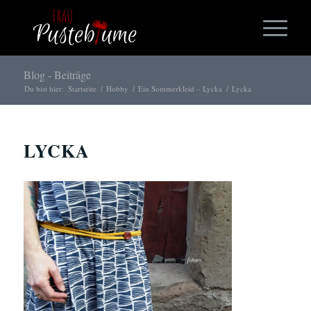
Blog - Beiträge
Du bist hier:
Startseite
/
Hobby
/
Ein Sommerkleid – Lycka
/
Lycka
LYCKA