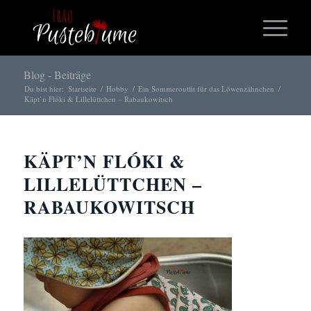
Blog - Beiträge
Du bist hier:
Startseite
/
Hobby
/
Ein Sommeroutfit für das Löwenzähnchen
/
Käpt’n Flóki & Lillelüttchen – Rabaukowitsch
KÄPT’N FLÓKI &
LILLELÜTTCHEN –
RABAUKOWITSCH