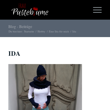
Blog - Beiträge
Du bist hier:
Startseite
/
Hobby
/
Eine Ida für mich
/
Ida
IDA