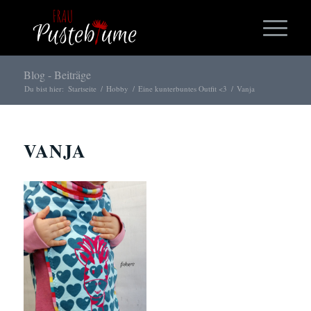
Blog - Beiträge
Du bist hier:
Startseite
/
Hobby
/
Eine kunterbuntes Outfit <3
/
Vanja
VANJA