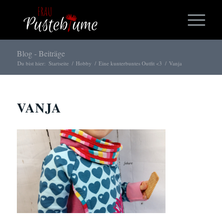
Blog - Beiträge
Du bist hier:
Startseite
/
Hobby
/
Eine kunterbuntes Outfit <3
/
Vanja
VANJA