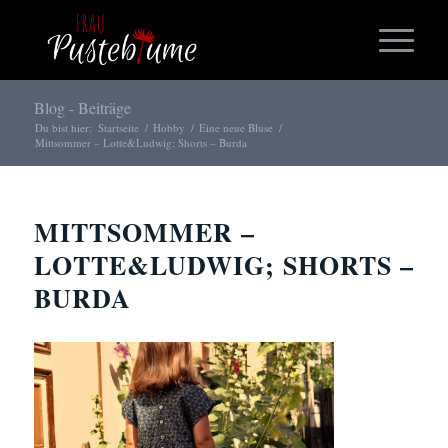
Blog - Beiträge
Du bist hier:
Startseite
/
Hobby
/
Eine neue Bluse
/
Mittsommer – Lotte&Ludwig; Shorts – Burda
MITTSOMMER –
LOTTE&LUDWIG; SHORTS –
BURDA