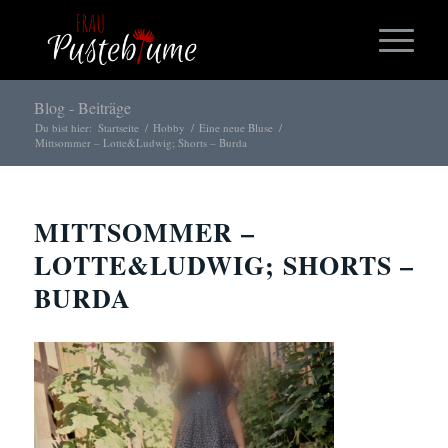
Blog - Beiträge
Du bist hier:
Startseite
/
Hobby
/
Eine neue Bluse
/
Mittsommer – Lotte&Ludwig; Shorts – Burda
MITTSOMMER –
LOTTE&LUDWIG; SHORTS –
BURDA