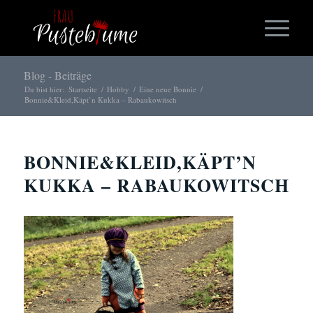
Blog - Beiträge
Du bist hier:
Startseite
/
Hobby
/
Eine neue Bonnie
/
Bonnie&Kleid,Käpt’n Kukka – Rabaukowitsch
BONNIE&KLEID,KÄPT’N
KUKKA – RABAUKOWITSCH