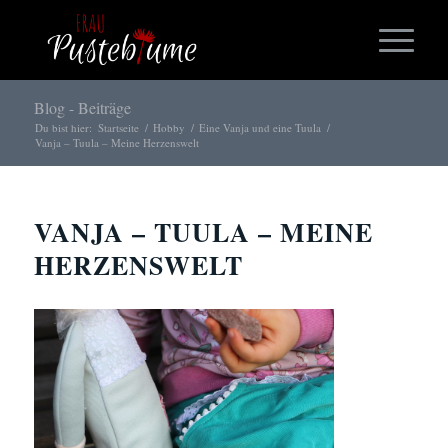
Blog - Beiträge
Du bist hier:
Startseite
/
Hobby
/
Eine Vanja und eine Tuula
/
Vanja – Tuula – Meine Herzenswelt
VANJA – TUULA – MEINE
HERZENSWELT