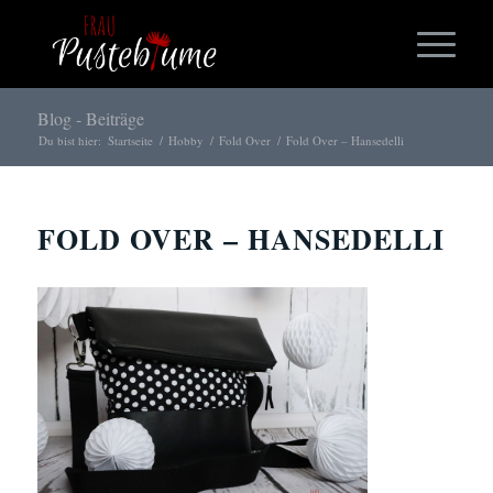
Blog - Beiträge
Du bist hier:
Startseite
/
Hobby
/
Fold Over
/
Fold Over – Hansedelli
FOLD OVER – HANSEDELLI