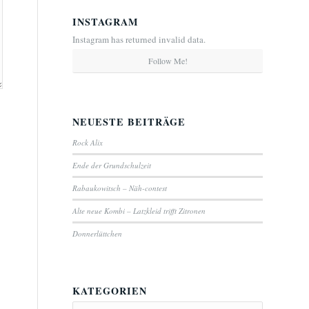
INSTAGRAM
Instagram has returned invalid data.
Follow Me!
NEUESTE BEITRÄGE
Rock Alix
Ende der Grundschulzeit
Rabaukowitsch – Näh-contest
Alte neue Kombi – Latzkleid trifft Zitronen
Donnerlüttchen
KATEGORIEN
Kategorien