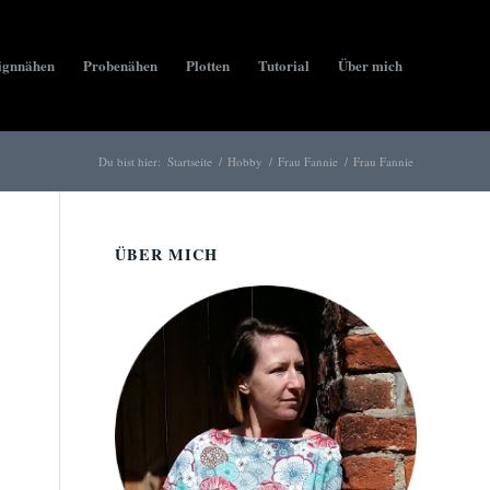
ignnähen
Probenähen
Plotten
Tutorial
Über mich
Du bist hier:
Startseite
/
Hobby
/
Frau Fannie
/
Frau Fannie
ÜBER MICH