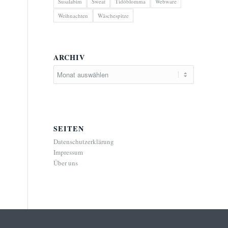
Susalabim
Sweat
Tidöblomma
Webware
Weihnachten
Wäschespitze
ARCHIV
SEITEN
Datenschutzerklärung
Impressum
Über uns