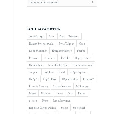
SCHLAGWÖRTER
Ankerknirps
Baby
Bio
Breitcord
Bunter Zwergenwald
Byxa Tulipan
Cord
Donnerlüttchen
Emmapünktchen
FeeFee
Feincord
Firlefanz
Flexfolie
Happy Fabric
Himmelblau
himmlische Kim
Himmlische Vani
Jacquard
Jojolino
Kleid
Klöppelspitze
Knöpfe
Käpt'n Flóki
Käpt'n Kukka
Lillestoff
Lotte & Ludwig
Mamasliebchen
Millimugg
Mütze
Namijda
nähen
Obst
Paspel
plotten
Plum
Rabaukowitsch
Rebekah Ginda Design
Spitze
Stoffonkel