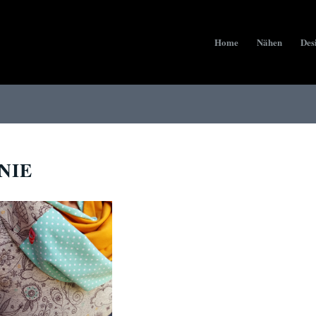
Home
Nähen
Des
NIE