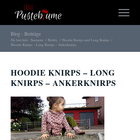
Blog - Beiträge
Du bist hier:
Startseite
/
Hobby
/
Hoodie Knirps und Long Knirps
/
Hoodie Knirps – Long Knirps – Ankerknirps
HOODIE KNIRPS – LONG
KNIRPS – ANKERKNIRPS