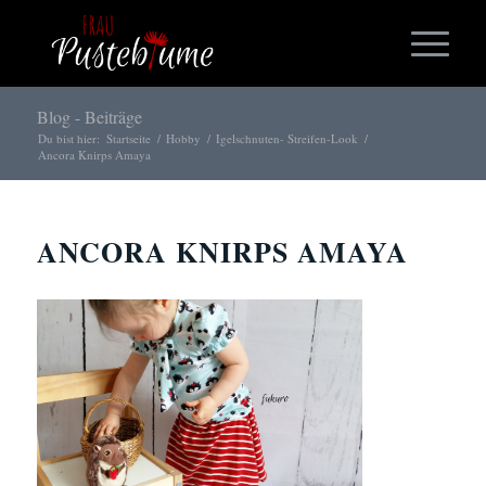
Blog - Beiträge
Du bist hier:
Startseite
/
Hobby
/
Igelschnuten- Streifen-Look
/
Ancora Knirps Amaya
ANCORA KNIRPS AMAYA