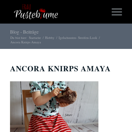
Blog - Beiträge
Du bist hier:
Startseite
/
Hobby
/
Igelschnuten- Streifen-Look
/
Ancora Knirps Amaya
ANCORA KNIRPS AMAYA