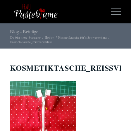
Blog - Beiträge
Du bist hier:
Startseite
/
Hobby
/
Kosmetiktasche für’s Schwesterherz
/
kosmetiktasche_reissverschluss
KOSMETIKTASCHE_REISSVER