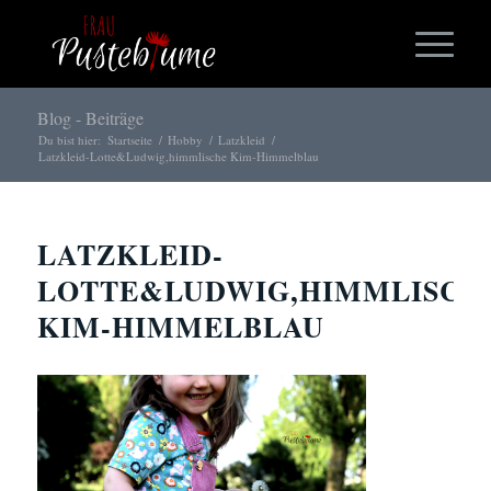
Blog - Beiträge
Du bist hier:
Startseite
/
Hobby
/
Latzkleid
/
Latzkleid-Lotte&Ludwig,himmlische Kim-Himmelblau
LATZKLEID-
LOTTE&LUDWIG,HIMMLISCH
KIM-HIMMELBLAU