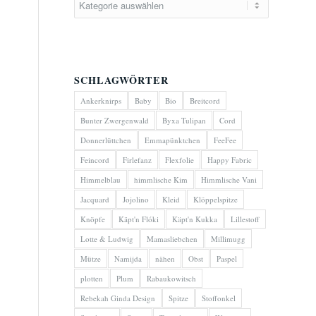
SCHLAGWÖRTER
Ankerknirps
Baby
Bio
Breitcord
Bunter Zwergenwald
Byxa Tulipan
Cord
Donnerlüttchen
Emmapünktchen
FeeFee
Feincord
Firlefanz
Flexfolie
Happy Fabric
Himmelblau
himmlische Kim
Himmlische Vani
Jacquard
Jojolino
Kleid
Klöppelspitze
Knöpfe
Käpt'n Flóki
Käpt'n Kukka
Lillestoff
Lotte & Ludwig
Mamasliebchen
Millimugg
Mütze
Namijda
nähen
Obst
Paspel
plotten
Plum
Rabaukowitsch
Rebekah Ginda Design
Spitze
Stoffonkel