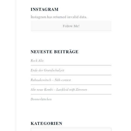
INSTAGRAM
Instagram has returned invalid data.
Follow Me!
NEUESTE BEITRÄGE
Rock Alix
Ende der Grundschulzeit
Rabaukowitsch – Näh-contest
Alte neue Kombi – Latzkleid trifft Zitronen
Donnerlüttchen
KATEGORIEN
Kategorien