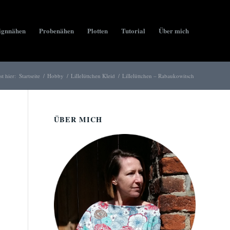
ignnähen
Probenähen
Plotten
Tutorial
Über mich
st hier:
Startseite
/
Hobby
/
Lillelüttchen Kleid
/
Lillelüttchen – Rabaukowitsch
ÜBER MICH