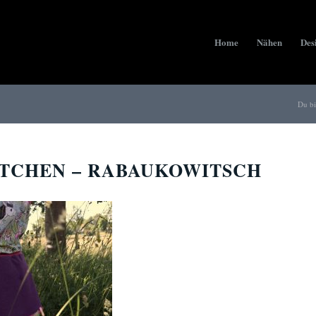
Home
Nähen
Des
Du bi
TTCHEN – RABAUKOWITSCH