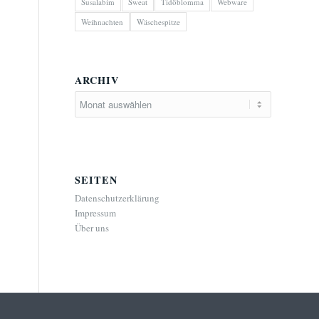
Susalabim
Sweat
Tidöblomma
Webware
Weihnachten
Wäschespitze
ARCHIV
SEITEN
Datenschutzerklärung
Impressum
Über uns