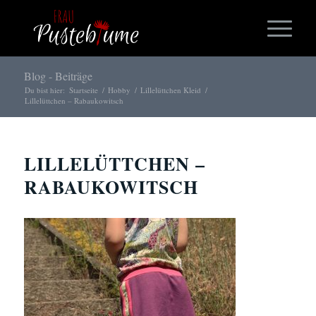
Blog - Beiträge
Du bist hier:
Startseite
/
Hobby
/
Lillelüttchen Kleid
/
Lillelüttchen – Rabaukowitsch
LILLELÜTTCHEN –
RABAUKOWITSCH