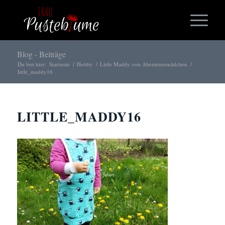
Blog - Beiträge
Du bist hier:
Startseite
/
Hobby
/
Little Maddy von Abenteuermädchen
/
little_maddy16
LITTLE_MADDY16