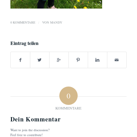
0 KOMMENTARE
/
VON
MANDY
Eintrag teilen
0
KOMMENTARE
Dein Kommentar
Want to join the discussion?
Feel free to contribute!