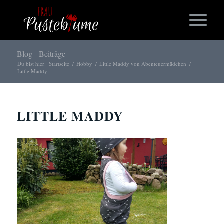
Blog - Beiträge
Du bist hier:
Startseite
/
Hobby
/
Little Maddy von Abenteuermädchen
/
Little Maddy
LITTLE MADDY