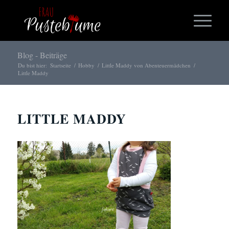
Blog - Beiträge
Du bist hier:
Startseite
/
Hobby
/
Little Maddy von Abenteuermädchen
/
Little Maddy
LITTLE MADDY