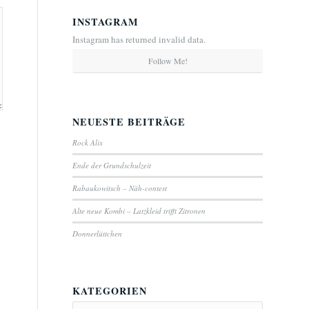
INSTAGRAM
Instagram has returned invalid data.
Follow Me!
NEUESTE BEITRÄGE
Rock Alix
Ende der Grundschulzeit
Rabaukowitsch – Näh-contest
Alte neue Kombi – Latzkleid trifft Zitronen
Donnerlüttchen
KATEGORIEN
Kategorien