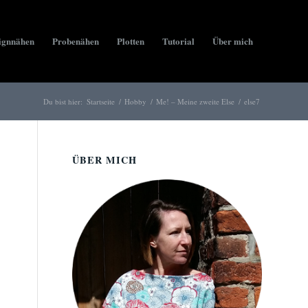
ignnähen
Probenähen
Plotten
Tutorial
Über mich
Du bist hier:
Startseite
/
Hobby
/
Me! – Meine zweite Else
/
else7
ÜBER MICH