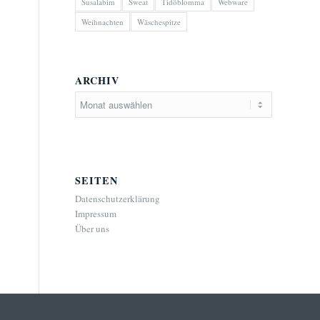
Susalabim
Sweat
Tidöblomma
Webware
Weihnachten
Wäschespitze
ARCHIV
SEITEN
Datenschutzerklärung
Impressum
Über uns