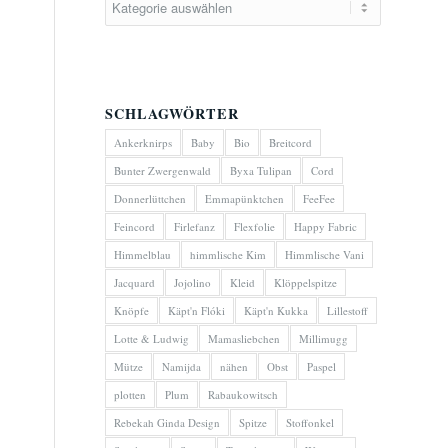
SCHLAGWÖRTER
Ankerknirps
Baby
Bio
Breitcord
Bunter Zwergenwald
Byxa Tulipan
Cord
Donnerlüttchen
Emmapünktchen
FeeFee
Feincord
Firlefanz
Flexfolie
Happy Fabric
Himmelblau
himmlische Kim
Himmlische Vani
Jacquard
Jojolino
Kleid
Klöppelspitze
Knöpfe
Käpt'n Flóki
Käpt'n Kukka
Lillestoff
Lotte & Ludwig
Mamasliebchen
Millimugg
Mütze
Namijda
nähen
Obst
Paspel
plotten
Plum
Rabaukowitsch
Rebekah Ginda Design
Spitze
Stoffonkel