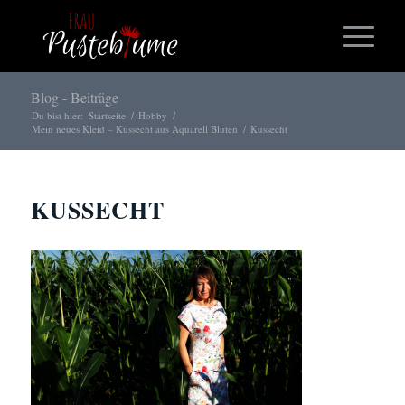
Blog - Beiträge
Du bist hier:
Startseite
/
Hobby
/
Mein neues Kleid – Kussecht aus Aquarell Blüten
/
Kussecht
KUSSECHT