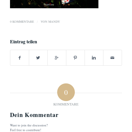
0 KOMMENTARE
/
VON
MANDY
Eintrag teilen
0
KOMMENTARE
Dein Kommentar
Want to join the discussion?
Feel free to contribute!