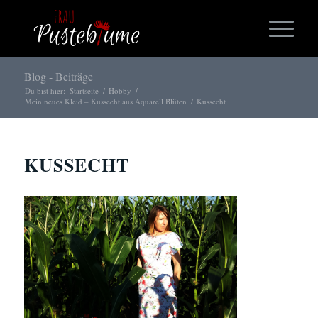
Blog - Beiträge
Du bist hier:
Startseite
/
Hobby
/
Mein neues Kleid – Kussecht aus Aquarell Blüten
/
Kussecht
KUSSECHT