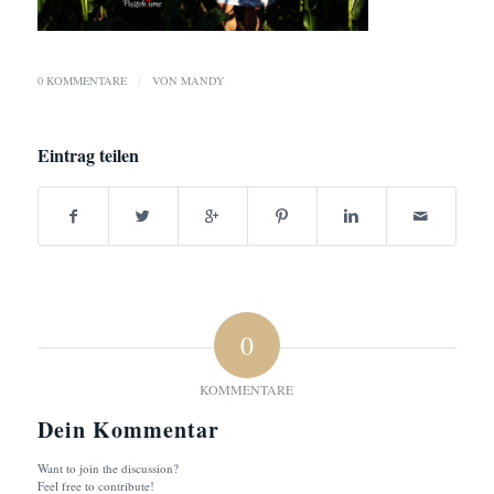
0 KOMMENTARE
/
VON
MANDY
Eintrag teilen
0
KOMMENTARE
Dein Kommentar
Want to join the discussion?
Feel free to contribute!