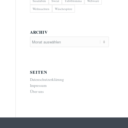
Susalabim
Sweat
Tidöblomma
Webware
Weihnachten
Wäschespitze
ARCHIV
SEITEN
Datenschutzerklärung
Impressum
Über uns