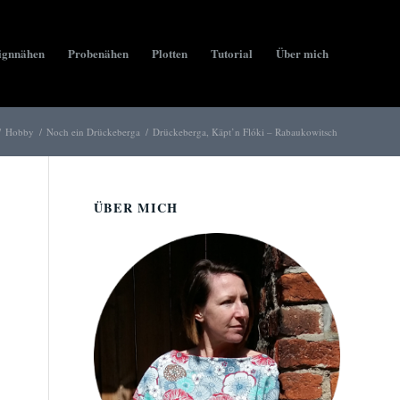
ignnähen
Probenähen
Plotten
Tutorial
Über mich
/
Hobby
/
Noch ein Drückeberga
/
Drückeberga, Käpt’n Flóki – Rabaukowitsch
ÜBER MICH