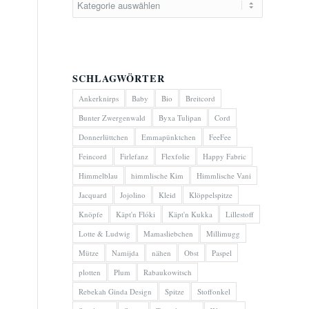
SCHLAGWÖRTER
Ankerknirps
Baby
Bio
Breitcord
Bunter Zwergenwald
Byxa Tulipan
Cord
Donnerlüttchen
Emmapünktchen
FeeFee
Feincord
Firlefanz
Flexfolie
Happy Fabric
Himmelblau
himmlische Kim
Himmlische Vani
Jacquard
Jojolino
Kleid
Klöppelspitze
Knöpfe
Käpt'n Flóki
Käpt'n Kukka
Lillestoff
Lotte & Ludwig
Mamasliebchen
Millimugg
Mütze
Namijda
nähen
Obst
Paspel
plotten
Plum
Rabaukowitsch
Rebekah Ginda Design
Spitze
Stoffonkel