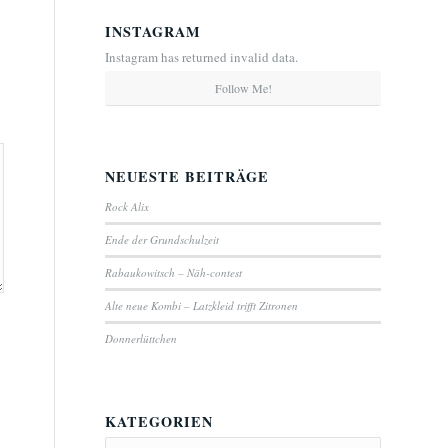
INSTAGRAM
Instagram has returned invalid data.
Follow Me!
NEUESTE BEITRÄGE
Rock Alix
Ende der Grundschulzeit
Rabaukowitsch – Näh-contest
Alte neue Kombi – Latzkleid trifft Zitronen
Donnerlüttchen
KATEGORIEN
Kategorien