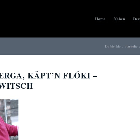
Home
Nähen
Des
Du bist hier:
Startseite
RGA, KÄPT’N FLÓKI –
WITSCH