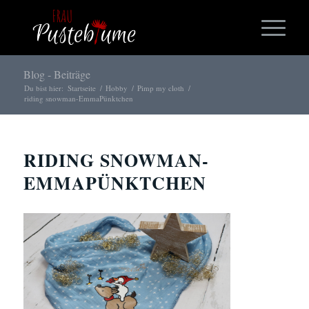
Blog - Beiträge
Du bist hier:
Startseite
/
Hobby
/
Pimp my cloth
/
riding snowman-EmmaPünktchen
RIDING SNOWMAN-
EMMAPÜNKTCHEN