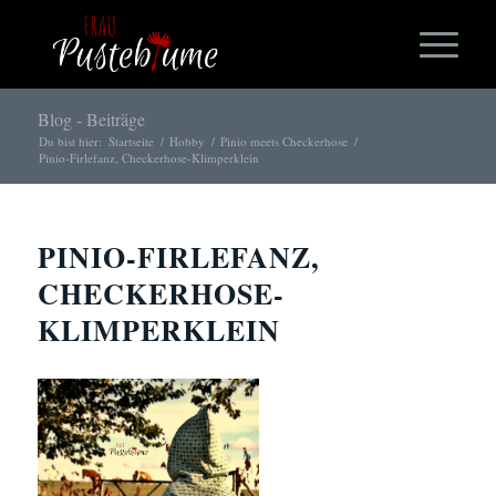
Blog - Beiträge
Du bist hier:
Startseite
/
Hobby
/
Pinio meets Checkerhose
/
Pinio-Firlefanz, Checkerhose-Klimperklein
PINIO-FIRLEFANZ,
CHECKERHOSE-
KLIMPERKLEIN