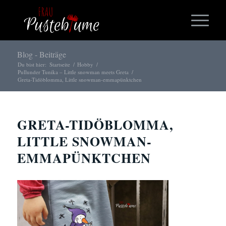
Blog - Beiträge
Du bist hier:
Startseite
/
Hobby
/
Pullunder Tunika – Little snowman meets Greta
/
Greta-Tidöblomma, Little snowman-emmapünktchen
GRETA-TIDÖBLOMMA,
LITTLE SNOWMAN-
EMMAPÜNKTCHEN