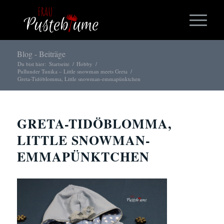
Blog - Beiträge
Du bist hier:
Startseite
/
Hobby
/
Pullunder Tunika – Little snowman meets Greta
/
Greta-Tidöblomma, Little snowman-emmapünktchen
GRETA-TIDÖBLOMMA,
LITTLE SNOWMAN-
EMMAPÜNKTCHEN