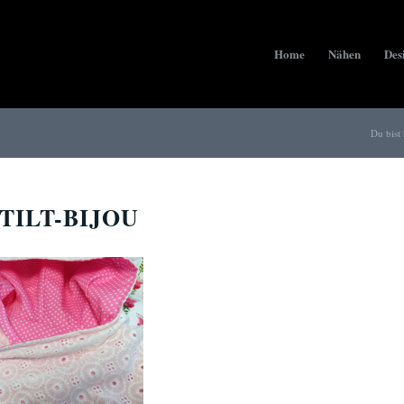
Home
Nähen
Des
Du bist 
TILT-BIJOU