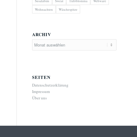
Susalabim
Sweat
Tidöblomma
Webware
Weihnachten
Wäschespitze
ARCHIV
SEITEN
Datenschutzerklärung
Impressum
Über uns