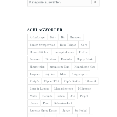
SCHLAGWÖRTER
Ankerknirps
Baby
Bio
Breitcord
Bunter Zwergenwald
Byxa Tulipan
Cord
Donnerlüttchen
Emmapünktchen
FeeFee
Feincord
Firlefanz
Flexfolie
Happy Fabric
Himmelblau
himmlische Kim
Himmlische Vani
Jacquard
Jojolino
Kleid
Klöppelspitze
Knöpfe
Käpt'n Flóki
Käpt'n Kukka
Lillestoff
Lotte & Ludwig
Mamasliebchen
Millimugg
Mütze
Namijda
nähen
Obst
Paspel
plotten
Plum
Rabaukowitsch
Rebekah Ginda Design
Spitze
Stoffonkel