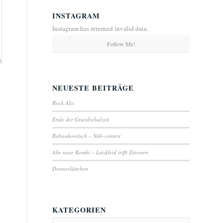
INSTAGRAM
Instagram has returned invalid data.
Follow Me!
NEUESTE BEITRÄGE
Rock Alix
Ende der Grundschulzeit
Rabaukowitsch – Näh-contest
Alte neue Kombi – Latzkleid trifft Zitronen
Donnerlüttchen
KATEGORIEN
Kategorien