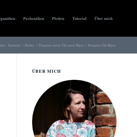
ignnähen
Probenähen
Plotten
Tutorial
Über mich
hier:
Startseite
/
Hobby
/
Pumpino meets Tilt meets Bijou
/
Pumpino-Tilt-Bijou
ÜBER MICH