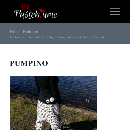
Blog - Beiträge
Du bist hier:
Startseite
/
Hobby
/
Pumpino Teens & Adult
/
Pumpino
PUMPINO