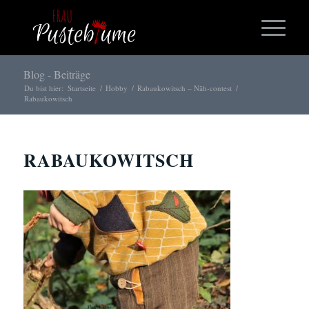
Blog - Beiträge
Du bist hier:
Startseite
/
Hobby
/
Rabaukowitsch – Näh-contest
/
Rabaukowitsch
RABAUKOWITSCH