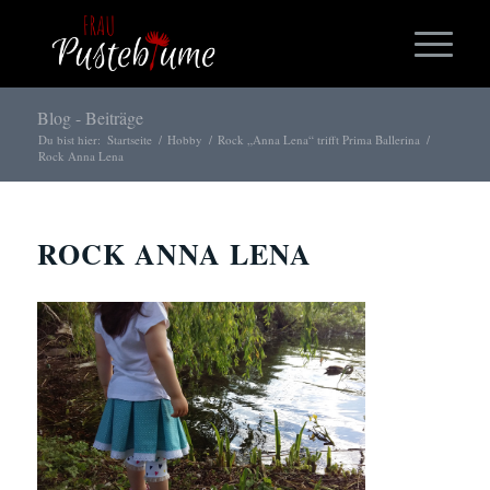
Blog - Beiträge
Du bist hier:
Startseite
/
Hobby
/
Rock „Anna Lena“ trifft Prima Ballerina
/
Rock Anna Lena
ROCK ANNA LENA