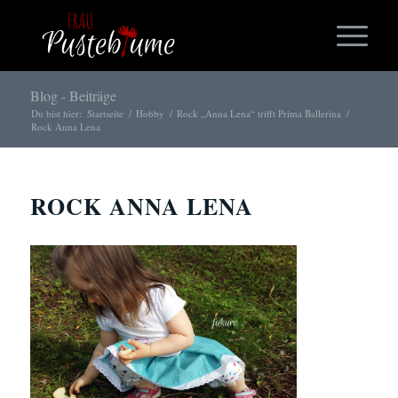
Blog - Beiträge
Du bist hier:
Startseite
/
Hobby
/
Rock „Anna Lena“ trifft Prima Ballerina
/
Rock Anna Lena
ROCK ANNA LENA