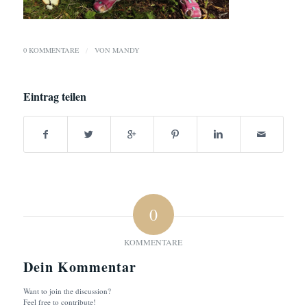
0 KOMMENTARE
/
VON
MANDY
Eintrag teilen
0
KOMMENTARE
Dein Kommentar
Want to join the discussion?
Feel free to contribute!