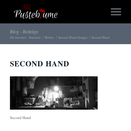
Blog - Beiträge
Du bist hier:
Startseite
/
Hobby
/
Second Hand Gruppe
/
Second Hand
SECOND HAND
Second Hand