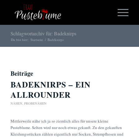
Schlagwortarchiv für: Badeknirps
Du bist hier:
Startseite
/
Badeknirps
Beiträge
BADEKNIRPS – EIN
ALLROUNDER
NÄHEN
,
PROBENÄHEN
Mittlerweile nähe ich ja so ziemlich alles für unsere kleine
Pusteblume. Selten wird nur noch etwas gekauft. Zu den gekauften
Kleidungsstücken zählen eigentlich nur Socken, Strumpfhosen und