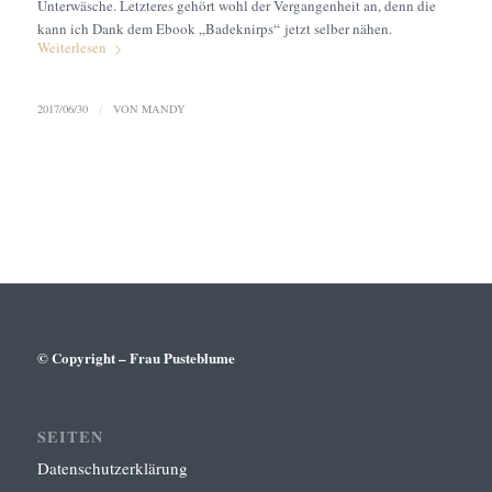
Unterwäsche. Letzteres gehört wohl der Vergangenheit an, denn die
kann ich Dank dem Ebook „Badeknirps“ jetzt selber nähen.
Weiterlesen
2017/06/30
/
VON
MANDY
© Copyright – Frau Pusteblume
SEITEN
Datenschutzerklärung