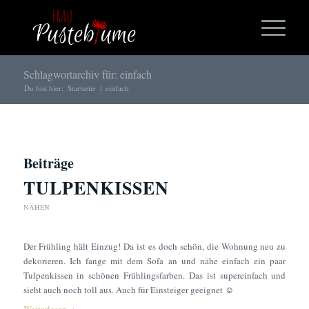
Schlagwortarchiv für: einfach
Du bist hier:
Startseite
/
einfach
Beiträge
TULPENKISSEN
NÄHEN
Der Frühling hält Einzug! Da ist es doch schön, die Wohnung neu zu
dekorieren. Ich fange mit dem Sofa an und nähe einfach ein paar
Tulpenkissen in schönen Frühlingsfarben. Das ist supereinfach und
sieht auch noch toll aus. Auch für Einsteiger geeignet ☺