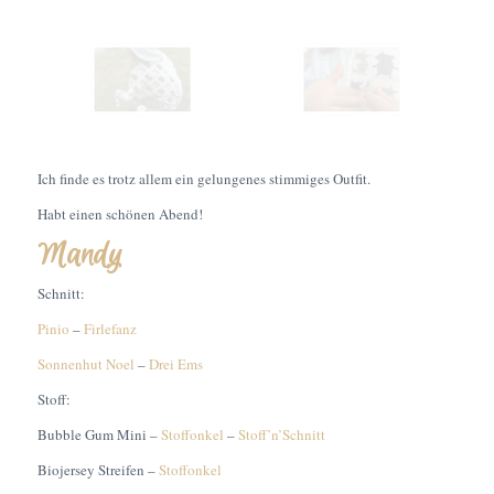
Ich finde es trotz allem ein gelungenes stimmiges Outfit.
Habt einen schönen Abend!
Mandy
Schnitt:
Pinio
–
Firlefanz
Sonnenhut Noel
–
Drei Ems
Stoff:
Bubble Gum Mini –
Stoffonkel
–
Stoff’n’Schnitt
Biojersey Streifen –
Stoffonkel