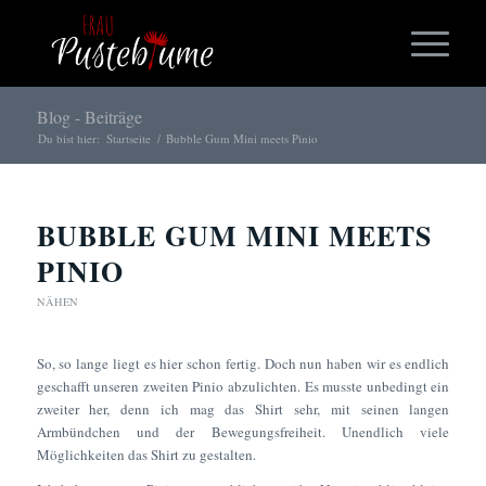
Blog - Beiträge
Du bist hier:
Startseite
/
Bubble Gum Mini meets Pinio
BUBBLE GUM MINI MEETS
PINIO
NÄHEN
So, so lange liegt es hier schon fertig. Doch nun haben wir es endlich
geschafft unseren zweiten Pinio abzulichten. Es musste unbedingt ein
zweiter her, denn ich mag das Shirt sehr, mit seinen langen
Armbündchen und der Bewegungsfreiheit. Unendlich viele
Möglichkeiten das Shirt zu gestalten.