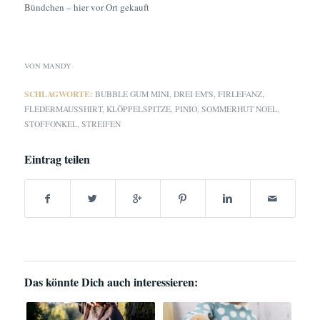
Bündchen – hier vor Ort gekauft
VON
MANDY
SCHLAGWORTE:
BUBBLE GUM MINI
,
DREI EM'S
,
FIRLEFANZ
,
FLEDERMAUSSHIRT
,
KLÖPPELSPITZE
,
PINIO
,
SOMMERHUT NOEL
,
STOFFONKEL
,
STREIFEN
Eintrag teilen
Das könnte Dich auch interessieren: