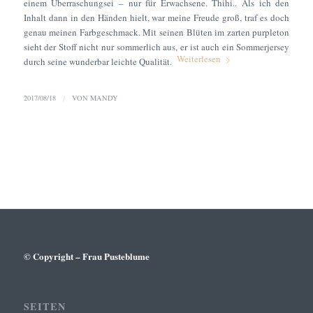
einem Überraschungsei – nur für Erwachsene. Thihi.. Als ich den
Inhalt dann in den Händen hielt, war meine Freude groß, traf es doch
genau meinen Farbgeschmack. Mit seinen Blüten im zarten purpleton
sieht der Stoff nicht nur sommerlich aus, er ist auch ein Sommerjersey
Weiterlesen
durch seine wunderbar leichte Qualität.
2017/08/18
/
VON
MANDY
© Copyright – Frau Pusteblume
SEITEN