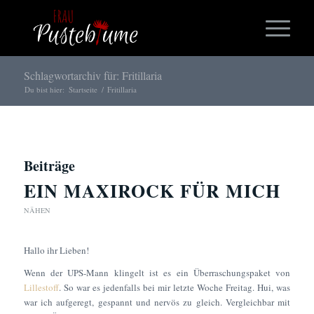
Schlagwortarchiv für: Fritillaria
Du bist hier:
Startseite
/
Fritillaria
Beiträge
EIN MAXIROCK FÜR MICH
NÄHEN
Hallo ihr Lieben!
Wenn der UPS-Mann klingelt ist es ein Überraschungspaket von
Lillestoff
. So war es jedenfalls bei mir letzte Woche Freitag. Hui, was
war ich aufgeregt, gespannt und nervös zu gleich. Vergleichbar mit